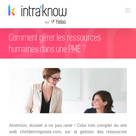
Passer
au
contenu
Comment gérer les ressources
humaines dans une PME ?
Voir
l'image
agrandie
Attention, dossier à ne pas rater ! Celui très complet du site
web chefdentreprises.com, sur la gestion des ressources