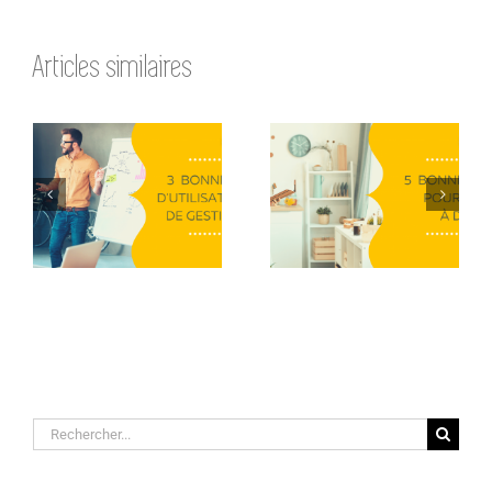
Articles similaires
3 bonnes
Les 5 bonnes
pratiques
pratiques pour
d’utilisation d’un
réussir à
outil de gestion
manager à
de projet
distance
Rechercher: