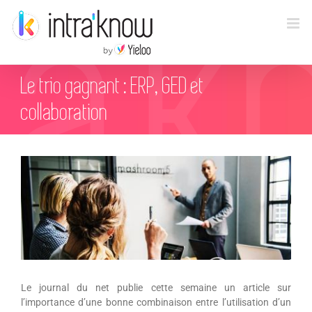
Passer
au
contenu
Le trio gagnant : ERP, GED et
collaboration
Voir
l'image
agrandie
Le journal du net publie cette semaine un article sur
l’importance d’une bonne combinaison entre l’utilisation d’un