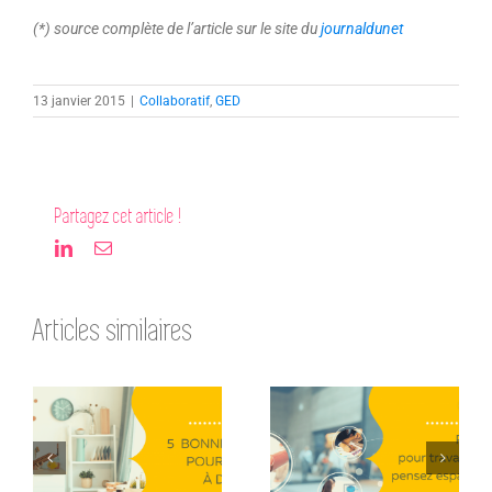
(*) source complète de l’article sur le site du
journaldunet
13 janvier 2015
|
Collaboratif
,
GED
Partagez cet article !
LinkedIn
Email
Articles similaires
Les 5 bonnes
PME, pour
pratiques pour
travailler à
réussir à
distance pensez